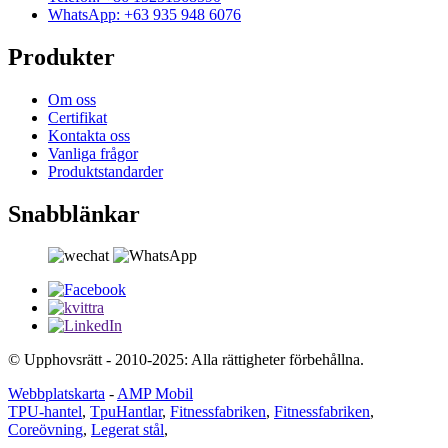
WhatsApp: +63 935 948 6076
Produkter
Om oss
Certifikat
Kontakta oss
Vanliga frågor
Produktstandarder
Snabblänkar
© Upphovsrätt - 2010-2025: Alla rättigheter förbehållna.
Webbplatskarta
-
AMP Mobil
TPU-hantel
,
TpuHantlar
,
Fitnessfabriken
,
Fitnessfabriken
,
Coreövning
,
Legerat stål
,