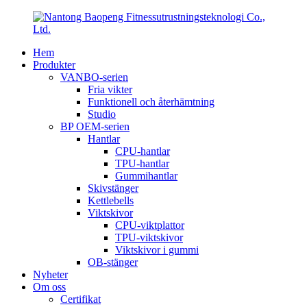
Hem
Produkter
VANBO-serien
Fria vikter
Funktionell och återhämtning
Studio
BP OEM-serien
Hantlar
CPU-hantlar
TPU-hantlar
Gummihantlar
Skivstänger
Kettlebells
Viktskivor
CPU-viktplattor
TPU-viktskivor
Viktskivor i gummi
OB-stänger
Nyheter
Om oss
Certifikat