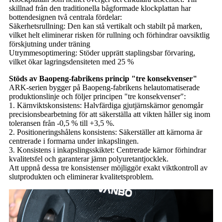
skillnad från den traditionella bågformade klockplattan har
bottendesignen två centrala fördelar:
Säkerhetsrullning: Den kan stå vertikalt och stabilt på marken,
vilket helt eliminerar risken för rullning och förhindrar oavsiktlig
förskjutning under träning
Utrymmesoptimering: Stöder upprätt staplingsbar förvaring,
vilket ökar lagringsdensiteten med 25 %
Stöds av Baopeng-fabrikens princip "tre konsekvenser"
ARK-serien bygger på Baopeng-fabrikens helautomatiserade
produktionslinje och följer principen "tre konsekvenser":
1. Kärnviktskonsistens: Halvfärdiga gjutjärnskärnor genomgår
precisionsbearbetning för att säkerställa att vikten håller sig inom
toleransen från -0,5 % till +3,5 %.
2. Positioneringshålens konsistens: Säkerställer att kärnorna är
centrerade i formarna under inkapslingen.
3. Konsistens i inkapslingsskiktet: Centrerade kärnor förhindrar
kvalitetsfel och garanterar jämn polyuretantjocklek.
Att uppnå dessa tre konsistenser möjliggör exakt viktkontroll av
slutprodukten och eliminerar kvalitetsproblem.