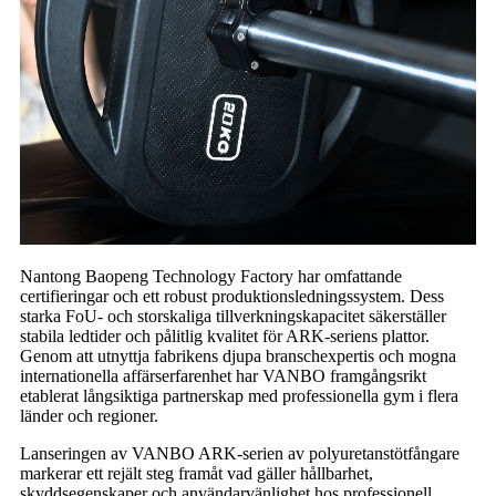
Nantong Baopeng Technology Factory har omfattande
certifieringar och ett robust produktionsledningssystem. Dess
starka FoU- och storskaliga tillverkningskapacitet säkerställer
stabila ledtider och pålitlig kvalitet för ARK-seriens plattor.
Genom att utnyttja fabrikens djupa branschexpertis och mogna
internationella affärserfarenhet har VANBO framgångsrikt
etablerat långsiktiga partnerskap med professionella gym i flera
länder och regioner.
Lanseringen av VANBO ARK-serien av polyuretanstötfångare
markerar ett rejält steg framåt vad gäller hållbarhet,
skyddsegenskaper och användarvänlighet hos professionell