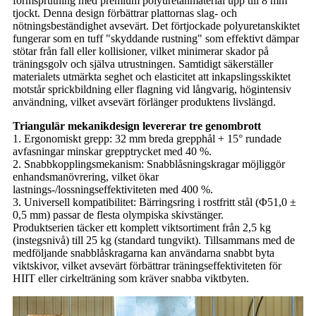
formsprutning med premium polyuretanmaterial upp till 8 mm
tjockt. Denna design förbättrar plattornas slag- och
nötningsbeständighet avsevärt. Det förtjockade polyuretanskiktet
fungerar som en tuff "skyddande rustning" som effektivt dämpar
stötar från fall eller kollisioner, vilket minimerar skador på
träningsgolv och själva utrustningen. Samtidigt säkerställer
materialets utmärkta seghet och elasticitet att inkapslingsskiktet
motstår sprickbildning eller flagning vid långvarig, högintensiv
användning, vilket avsevärt förlänger produktens livslängd.
Triangulär mekanikdesign levererar tre genombrott
1. Ergonomiskt grepp: 32 mm breda grepphål + 15° rundade
avfasningar minskar grepptrycket med 40 %.
2. Snabbkopplingsmekanism: Snabblåsningskragar möjliggör
enhandsmanövrering, vilket ökar
lastnings-/lossningseffektiviteten med 400 %.
3. Universell kompatibilitet: Bärringsring i rostfritt stål (Φ51,0 ±
0,5 mm) passar de flesta olympiska skivstänger.
Produktserien täcker ett komplett viktsortiment från 2,5 kg
(instegsnivå) till 25 kg (standard tungvikt). Tillsammans med de
medföljande snabblåskragarna kan användarna snabbt byta
viktskivor, vilket avsevärt förbättrar träningseffektiviteten för
HIIT eller cirkelträning som kräver snabba viktbyten.