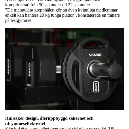
komprimerad från 90 sekunder till 22 sekunder.
"De triangulära grepphålen gör att även kvinnliga medlemmar
enkelt kan hantera 20 kg tunga plattor", konstaterade en tränare
på testgymmet.
Rullsäker design, återuppbyggd säkerhet och
utrymmeseffektivitet
Klockplattan som helhet överger det cirkulära utseendet. Till