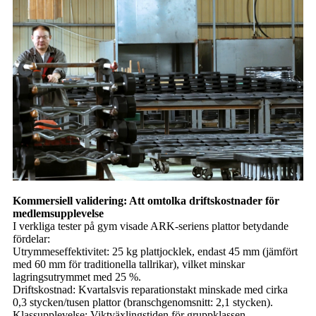
Kommersiell validering: Att omtolka driftskostnader för
medlemsupplevelse
I verkliga tester på gym visade ARK-seriens plattor betydande
fördelar:
Utrymmeseffektivitet: 25 kg plattjocklek, endast 45 mm (jämfört
med 60 mm för traditionella tallrikar), vilket minskar
lagringsutrymmet med 25 %.
Driftskostnad: Kvartalsvis reparationstakt minskade med cirka
0,3 stycken/tusen plattor (branschgenomsnitt: 2,1 stycken).
Klassupplevelse: Viktväxlingstiden för gruppklassen