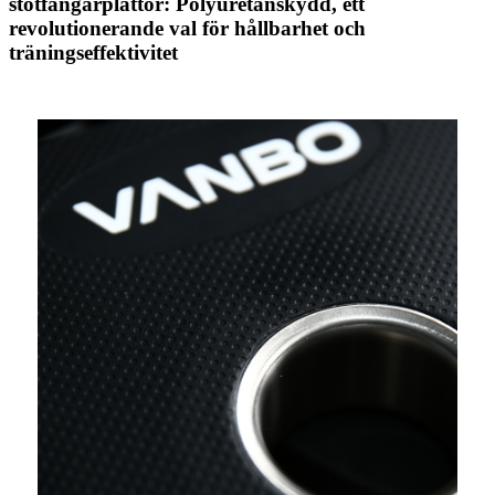
stötfångarplattor: Polyuretanskydd, ett
revolutionerande val för hållbarhet och
träningseffektivitet