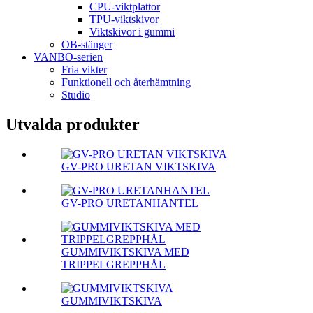
CPU-viktplattor
TPU-viktskivor
Viktskivor i gummi
OB-stänger
VANBO-serien
Fria vikter
Funktionell och återhämtning
Studio
Utvalda produkter
GV-PRO URETAN VIKTSKIVA
GV-PRO URETANHANTEL
GUMMIVIKTSKIVA MED
TRIPPELGREPPHÅL
GUMMIVIKTSKIVA