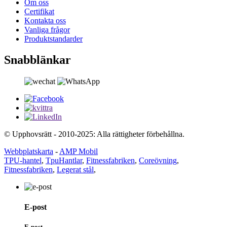
Om oss
Certifikat
Kontakta oss
Vanliga frågor
Produktstandarder
Snabblänkar
© Upphovsrätt - 2010-2025: Alla rättigheter förbehållna.
Webbplatskarta
-
AMP Mobil
TPU-hantel
,
TpuHantlar
,
Fitnessfabriken
,
Coreövning
,
Fitnessfabriken
,
Legerat stål
,
E-post
E-post