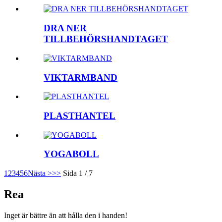
DRA NER
TILLBEHÖRSHANDTAGET
VIKTARMBAND
PLASTHANTEL
YOGABOLL
1
2
3
4
5
6
Nästa >
>>
Sida 1 / 7
Rea
Inget är bättre än att hålla den i handen!