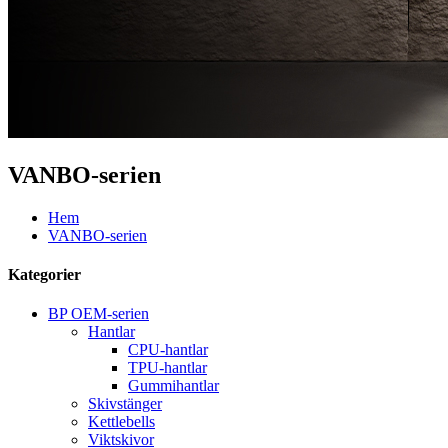
VANBO-serien
Hem
VANBO-serien
Kategorier
BP OEM-serien
Hantlar
CPU-hantlar
TPU-hantlar
Gummihantlar
Skivstänger
Kettlebells
Viktskivor