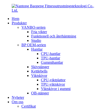
Hem
Produkter
VANBO-serien
Fria vikter
Funktionell och återhämtning
Studio
BP OEM-serien
Hantlar
CPU-hantlar
TPU-hantlar
Gummihantlar
Skivstänger
Kettlebells
Viktskivor
CPU-viktplattor
TPU-viktskivor
Viktskivor i gummi
OB-stänger
Nyheter
Om oss
Certifikat