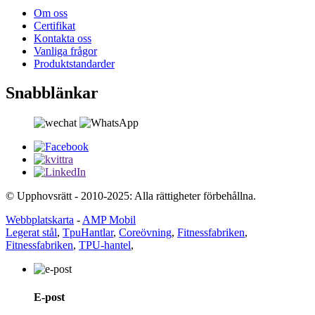
Om oss
Certifikat
Kontakta oss
Vanliga frågor
Produktstandarder
Snabblänkar
© Upphovsrätt - 2010-2025: Alla rättigheter förbehållna.
Webbplatskarta
-
AMP Mobil
Legerat stål
,
TpuHantlar
,
Coreövning
,
Fitnessfabriken
,
Fitnessfabriken
,
TPU-hantel
,
E-post