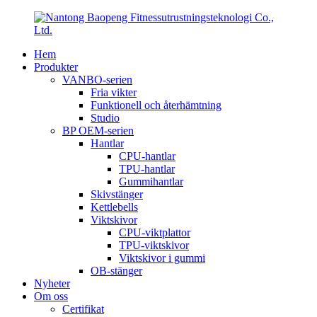
Hem
Produkter
VANBO-serien
Fria vikter
Funktionell och återhämtning
Studio
BP OEM-serien
Hantlar
CPU-hantlar
TPU-hantlar
Gummihantlar
Skivstänger
Kettlebells
Viktskivor
CPU-viktplattor
TPU-viktskivor
Viktskivor i gummi
OB-stänger
Nyheter
Om oss
Certifikat