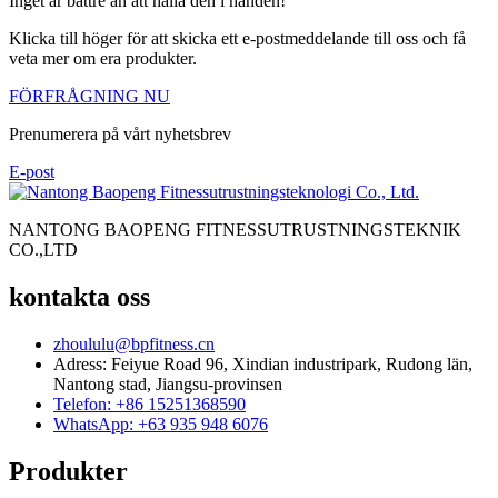
Inget är bättre än att hålla den i handen!
Klicka till höger för att skicka ett e-postmeddelande till oss och få
veta mer om era produkter.
FÖRFRÅGNING NU
Prenumerera på vårt nyhetsbrev
E-post
NANTONG BAOPENG FITNESSUTRUSTNINGSTEKNIK
CO.,LTD
kontakta oss
zhoululu@bpfitness.cn
Adress: Feiyue Road 96, Xindian industripark, Rudong län,
Nantong stad, Jiangsu-provinsen
Telefon: +86 15251368590
WhatsApp: +63 935 948 6076
Produkter