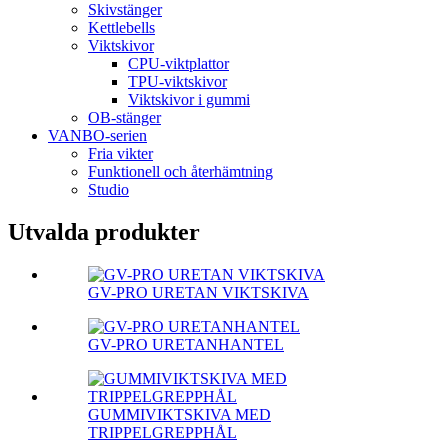
Skivstänger
Kettlebells
Viktskivor
CPU-viktplattor
TPU-viktskivor
Viktskivor i gummi
OB-stänger
VANBO-serien
Fria vikter
Funktionell och återhämtning
Studio
Utvalda produkter
GV-PRO URETAN VIKTSKIVA
GV-PRO URETANHANTEL
GUMMIVIKTSKIVA MED
TRIPPELGREPPHÅL