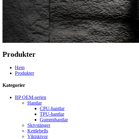
Produkter
Hem
Produkter
Kategorier
BP OEM-serien
Hantlar
CPU-hantlar
TPU-hantlar
Gummihantlar
Skivstänger
Kettlebells
Viktskivor