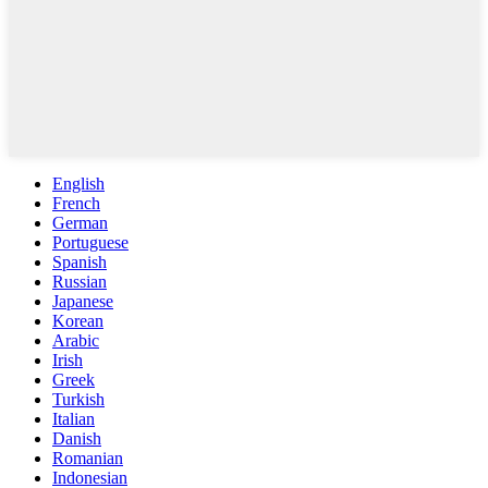
English
French
German
Portuguese
Spanish
Russian
Japanese
Korean
Arabic
Irish
Greek
Turkish
Italian
Danish
Romanian
Indonesian