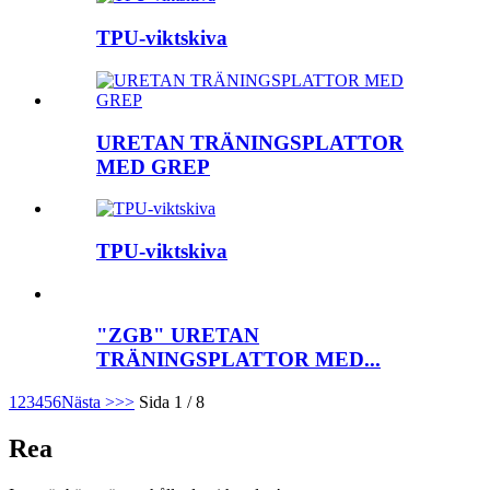
TPU-viktskiva
URETAN TRÄNINGSPLATTOR
MED GREP
TPU-viktskiva
"ZGB" URETAN
TRÄNINGSPLATTOR MED...
1
2
3
4
5
6
Nästa >
>>
Sida 1 / 8
Rea