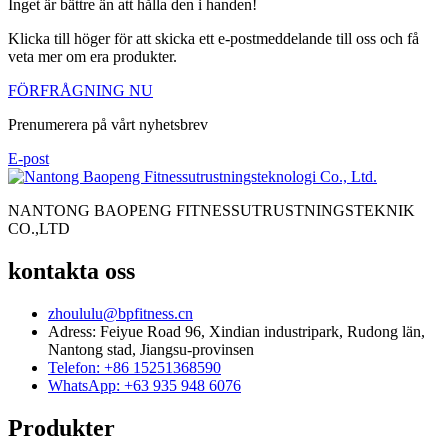
Inget är bättre än att hålla den i handen!
Klicka till höger för att skicka ett e-postmeddelande till oss och få
veta mer om era produkter.
FÖRFRÅGNING NU
Prenumerera på vårt nyhetsbrev
E-post
NANTONG BAOPENG FITNESSUTRUSTNINGSTEKNIK
CO.,LTD
kontakta oss
zhoululu@bpfitness.cn
Adress: Feiyue Road 96, Xindian industripark, Rudong län,
Nantong stad, Jiangsu-provinsen
Telefon: +86 15251368590
WhatsApp: +63 935 948 6076
Produkter