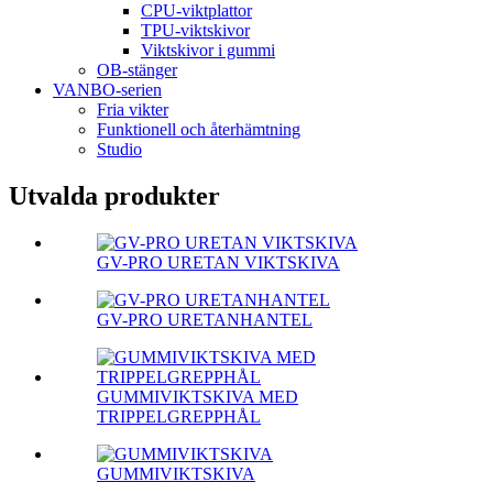
CPU-viktplattor
TPU-viktskivor
Viktskivor i gummi
OB-stänger
VANBO-serien
Fria vikter
Funktionell och återhämtning
Studio
Utvalda produkter
GV-PRO URETAN VIKTSKIVA
GV-PRO URETANHANTEL
GUMMIVIKTSKIVA MED
TRIPPELGREPPHÅL
GUMMIVIKTSKIVA