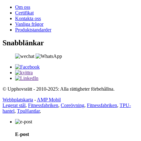
Om oss
Certifikat
Kontakta oss
Vanliga frågor
Produktstandarder
Snabblänkar
© Upphovsrätt - 2010-2025: Alla rättigheter förbehållna.
Webbplatskarta
-
AMP Mobil
Legerat stål
,
Fitnessfabriken
,
Coreövning
,
Fitnessfabriken
,
TPU-
hantel
,
TpuHantlar
,
E-post