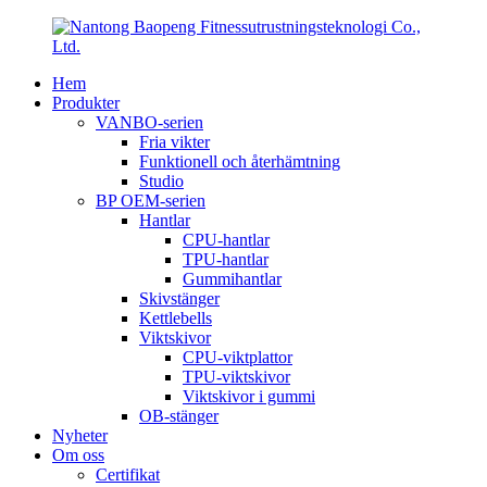
Hem
Produkter
VANBO-serien
Fria vikter
Funktionell och återhämtning
Studio
BP OEM-serien
Hantlar
CPU-hantlar
TPU-hantlar
Gummihantlar
Skivstänger
Kettlebells
Viktskivor
CPU-viktplattor
TPU-viktskivor
Viktskivor i gummi
OB-stänger
Nyheter
Om oss
Certifikat