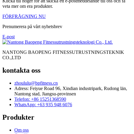
Klicka till höger för att skicka ett e-postmeddelande till oss och få
veta mer om era produkter.
FÖRFRÅGNING NU
Prenumerera på vårt nyhetsbrev
E-post
NANTONG BAOPENG FITNESSUTRUSTNINGSTEKNIK
CO.,LTD
kontakta oss
zhoululu@bpfitness.cn
Adress: Feiyue Road 96, Xindian industripark, Rudong län,
Nantong stad, Jiangsu-provinsen
Telefon: +86 15251368590
WhatsApp: +63 935 948 6076
Produkter
Om oss