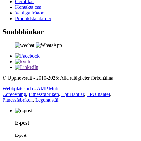
Certifikat
Kontakta oss
Vanliga frågor
Produktstandarder
Snabblänkar
© Upphovsrätt - 2010-2025: Alla rättigheter förbehållna.
Webbplatskarta
-
AMP Mobil
Coreövning
,
Fitnessfabriken
,
TpuHantlar
,
TPU-hantel
,
Fitnessfabriken
,
Legerat stål
,
E-post
E-post