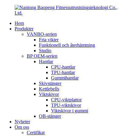
Hem
Produkter
VANBO-serien
Fria vikter
Funktionell och återhämtning
Studio
BP OEM-serien
Hantlar
CPU-hantlar
TPU-hantlar
Gummihantlar
Skivstänger
Kettlebells
Viktskivor
CPU-viktplattor
TPU-viktskivor
Viktskivor i gummi
OB-stänger
Nyheter
Om oss
Certifikat