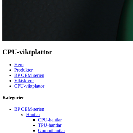
CPU-viktplattor
Hem
Produkter
BP OEM-serien
Viktskivor
CPU-viktplattor
Kategorier
BP OEM-serien
Hantlar
CPU-hantlar
TPU-hantlar
Gummihantlar