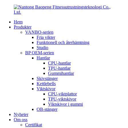
Hem
Produkter
VANBO-serien
Fria vikter
Funktionell och återhämtning
Studio
BP OEM-serien
Hantlar
CPU-hantlar
TPU-hantlar
Gummihantlar
Skivstänger
Kettlebells
Viktskivor
CPU-viktplattor
TPU-viktskivor
Viktskivor i gummi
OB-stänger
Nyheter
Om oss
Certifikat