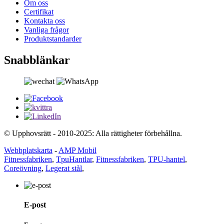
Om oss
Certifikat
Kontakta oss
Vanliga frågor
Produktstandarder
Snabblänkar
© Upphovsrätt - 2010-2025: Alla rättigheter förbehållna.
Webbplatskarta
-
AMP Mobil
Fitnessfabriken
,
TpuHantlar
,
Fitnessfabriken
,
TPU-hantel
,
Coreövning
,
Legerat stål
,
E-post