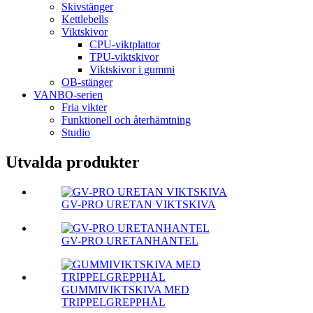
Skivstänger
Kettlebells
Viktskivor
CPU-viktplattor
TPU-viktskivor
Viktskivor i gummi
OB-stänger
VANBO-serien
Fria vikter
Funktionell och återhämtning
Studio
Utvalda produkter
GV-PRO URETAN VIKTSKIVA
GV-PRO URETANHANTEL
GUMMIVIKTSKIVA MED
TRIPPELGREPPHÅL